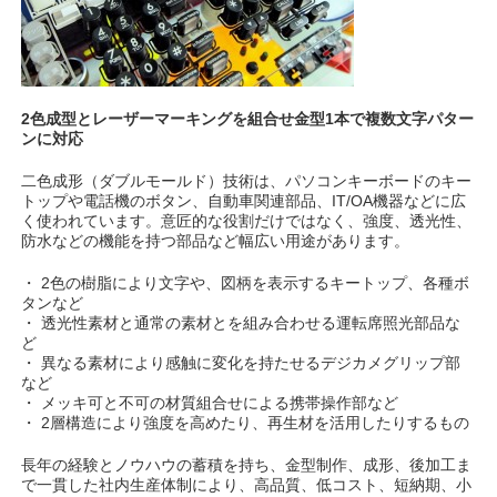
2色成型とレーザーマーキングを組合せ金型1本で複数文字パター
ンに対応
二色成形（ダブルモールド）技術は、パソコンキーボードのキー
トップや電話機のボタン、自動車関連部品、IT/OA機器などに広
く使われています。意匠的な役割だけではなく、強度、透光性、
防水などの機能を持つ部品など幅広い用途があります。
・ 2色の樹脂により文字や、図柄を表示するキートップ、各種ボ
タンなど
・ 透光性素材と通常の素材とを組み合わせる運転席照光部品な
ど
・ 異なる素材により感触に変化を持たせるデジカメグリップ部
など
・ メッキ可と不可の材質組合せによる携帯操作部など
・ 2層構造により強度を高めたり、再生材を活用したりするもの
長年の経験とノウハウの蓄積を持ち、金型制作、成形、後加工ま
で一貫した社内生産体制により、高品質、低コスト、短納期、小