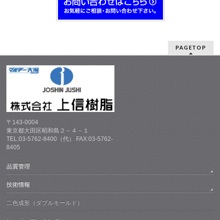
PAGETOP
〒143-0004
東京都大田区昭和島２－４－１
TEL:03-5762-8400（代） FAX:03-5762-
8405
品質管理
技術情報
二色成形（ダブルモールド）